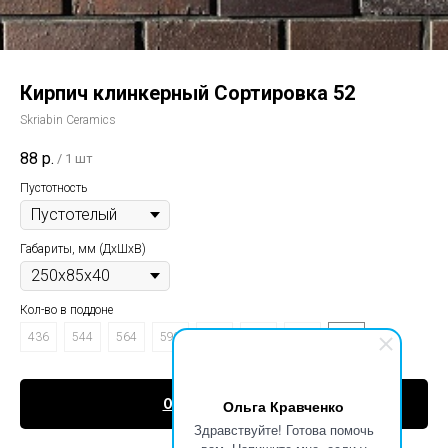
Кирпич клинкерный Сортировка 52
Skriabin Ceramics
88
р.
/
1 шт
Пустотность
Габариты, мм (ДxШxВ)
Кол-во в поддоне
436
544
564
599
649
664
746
911
Ольга Кравченко
Оформить заявку
Здравствуйте! Готова помочь