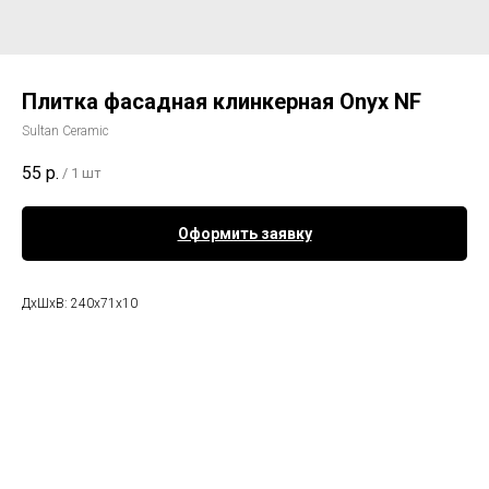
Плитка фасадная клинкерная Onyx NF
Sultan Ceramic
55
р.
/
1 шт
Оформить заявку
ДхШхВ: 240x71x10