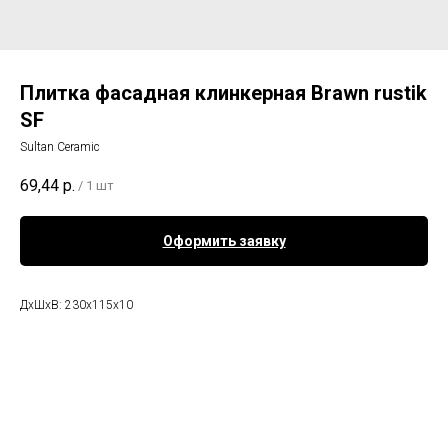
Плитка фасадная клинкерная Brawn rustik
SF
Sultan Ceramic
69,44
р.
/
1 шт
Оформить заявку
ДхШхВ: 230x115x10