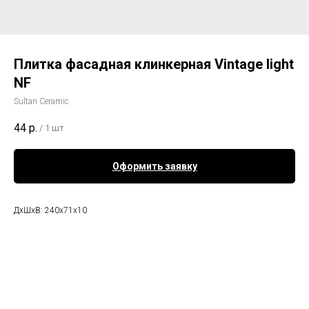
Плитка фасадная клинкерная Vintage light
NF
Sultan Ceramic
44
р.
/
1 шт
Оформить заявку
ДхШхВ: 240x71x10